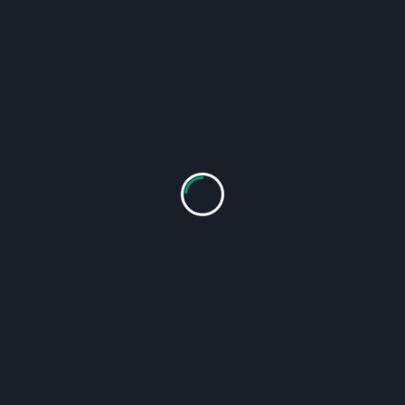
Филлетийн тусгаарлах систем нь зүсэх
шугамд нэгтгэгдсэн.