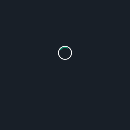
Технічні характеристики
МОДЕЛ
МІСТКІ
ПОТУЖ
ВАГА
Ь
СТЬ
НІСТЬ
НЕТТО
WR-
90 Л
7,5 кВт
380 КГ
130P
WR-
250 Л
18,5 кВт
930 КГ
160P
WR-
370 Л
33 кВт
1700 КГ
160K
WR-
420 Л
65 кВт
2350 КГ
200K