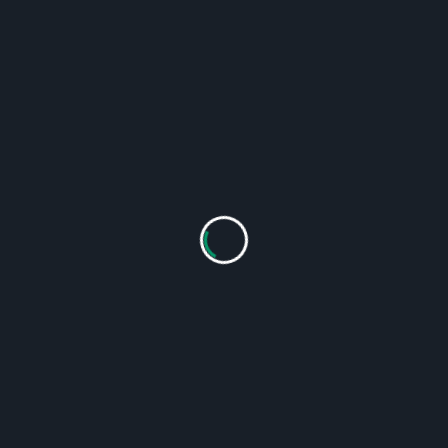
1,25 Л
200/Г
200
кВт
КГ
MP-
2,2
515
1,5 Л
300/Г
300
кВт
КГ
НАШІ ПОСЛУГИ: