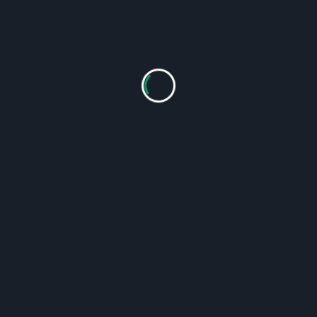
UNSER ANGEBOTSSPEKTRUM:
Lieferung von kompletten Schlachtanlagen
Lieferung von kompletten Abfallverwertungsanlagen
Lieferung von Maschinen für die
Lebensmittelverarbeitung
Maßgeschneiderte Lösungen für Neu- und
Bestandsanlagen
Industriemontagen